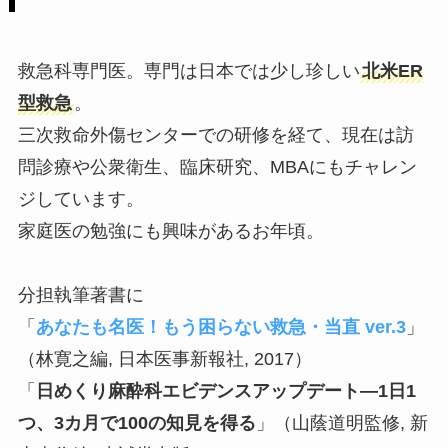
救急科専門医。専門は日本では少し珍しい
北米ER
型救急
。
三次救命外傷センターでの研修を経て、現在は訪
問診療や公衆衛生、臨床研究、MBAにもチャレン
ジしています。
家庭医の勉強にも興味があるお年頃。
分担執筆著書に
「
あなたも名医！もう困らない救急・当直 ver.3
」
（林寛之編, 日本医事新報社, 2017）
「
日めくり麻酔科エビデンスアップデート―1日1
つ、3カ月で100の知見を得る
」（山蔭道明監修, 新