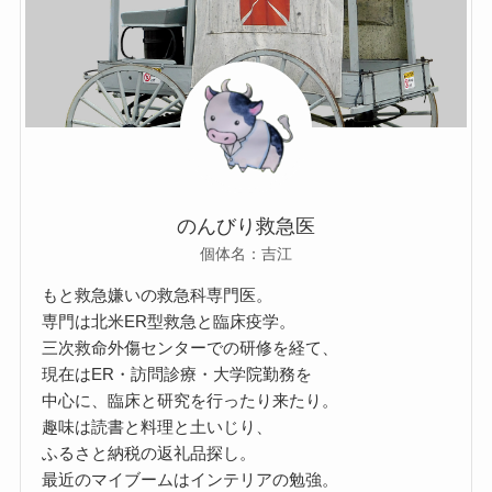
のんびり救急医
個体名：吉江
もと救急嫌いの救急科専門医。
専門は北米ER型救急と臨床疫学。
三次救命外傷センターでの研修を経て、
現在はER・訪問診療・大学院勤務を
中心に、臨床と研究を行ったり来たり。
趣味は読書と料理と土いじり、
ふるさと納税の返礼品探し。
最近のマイブームはインテリアの勉強。