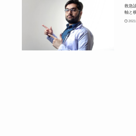
救急
軸と
202