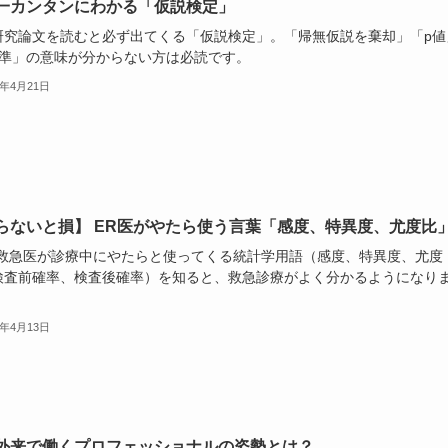
一カンタンにわかる「仮説検定」
研究論文を読むと必ず出てくる「仮説検定」。「帰無仮説を棄却」「p値
水準」の意味が分からない方は必読です。
1年4月21日
らないと損】 ER医がやたら使う言葉「感度、特異度、尤度比
型救急医が診療中にやたらと使ってくる統計学用語（感度、特異度、尤度
検査前確率、検査後確率）を知ると、救急診療がよく分かるようになり
1年4月13日
外来で働くプロフェッショナルの姿勢とは？