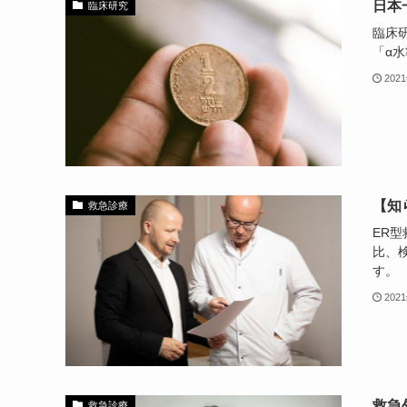
日本
臨床研究
臨床
「α
202
【知
救急診療
ER
比、
す。
202
救急
救急診療