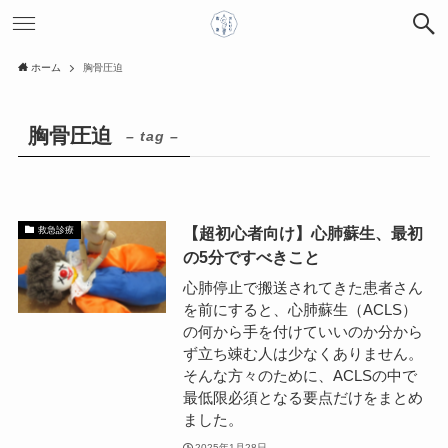
ホーム
胸骨圧迫
胸骨圧迫
– tag –
【超初心者向け】心肺蘇生、最初
救急診療
の5分ですべきこと
心肺停止で搬送されてきた患者さん
を前にすると、心肺蘇生（ACLS）
の何から手を付けていいのか分から
ず立ち竦む人は少なくありません。
そんな方々のために、ACLSの中で
最低限必須となる要点だけをまとめ
ました。
2025年1月28日